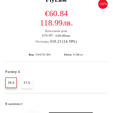
-14%
€60.84
118.99лв.
Каталожна цена:
€71.07
139.00лв.
€10.23 (14.39%)
Отстъпка:
Код:
CW6735 004
Тегло:
0.500
кг
Размер 4:
36.5
37.5
Добави в желани
В наличност