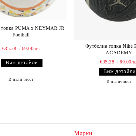
а топка PUMA x NEYMAR JR
Football
Футболна топка Nike
€35.28
69.00лв.
ACADEMY
€35.28
69.00лв
Виж детайли
Виж детайли
В наличност
В наличност
Марки