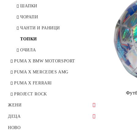
ЗИМНИ ОБУВКИ
БЛУЗИ
ШАПКИ
КЕЦОВЕ
СУИЧЪРИ
ЧОРАПИ
ДЖАПАНКИ И САНДАЛИ
КЪСИ ПАНТАЛОНИ
ЧАНТИ И РАНИЦИ
ПАНТАЛОНИ
ТОПКИ
АНЦУЗИ
ОЧИЛА
ЯКЕТА
PUMA X BMW MOTORSPORT
PUMA X MERCEDES AMG
PUMA X FERRARI
Футб
PROJECT ROCK
ЖЕНИ
ОБУВКИ
ДЕЦА
МАРАТОНКИ
ОБЛЕКЛО
ОБУВКИ
НОВО