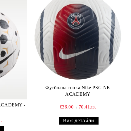
Футболна топка Nike PSG NK
ACADEMY
 ACADEMY -
€36.00
70.41лв.
.
Виж детайли