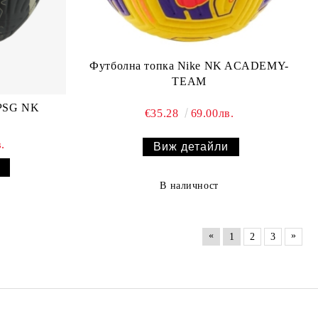
Футболна топка Nike NK ACADEMY-
TEAM
 PSG NK
€35.28
69.00лв.
.
Виж детайли
В наличност
«
»
1
2
3