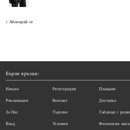
Абонирай се
Бързи връзки:
Начало
Регистрация
Плащане
Рекламации
Контакт
Доставка
За Нас
Търсене
Таблици с разм
Вход
Условия
Физически маг