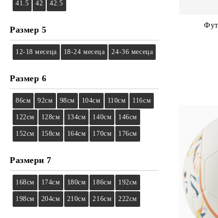
41.5
42
42.5
Фут
Размер 5
12-18 месеца
18-24 месеца
24-36 месеца
Размер 6
86см
92см
98см
104см
110см
116см
122см
128см
134см
140см
146см
152см
158см
164см
170см
176см
Размери 7
168см
174см
180см
186см
192см
198см
204см
210см
216см
222см