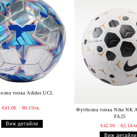
олна топка Adidas UCL
€41.00
80.19лв.
Футболна топка Nike NK
FA25
Виж детайли
€42.00
82.14лв
Виж детайли