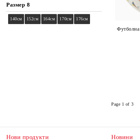
Размер 8
140см
152см
164см
170см
176см
Футболн
Page 1 of 3
Нови продукти
Новини