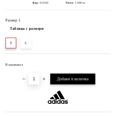
Код:
S22342
Тегло:
5.000
кг
Размер 1:
Таблица с размери
S
L
Добави в желани
В наличност