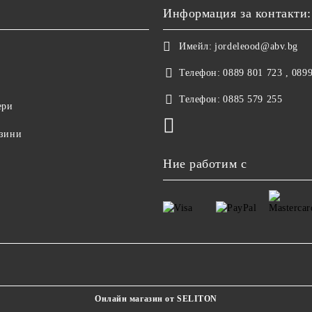
Информация за контакти:
Имейл:
jordeleood@abv.bg
Телефон:
0889 801 723 , 089
Телефон:
0885 579 255
ери
азини
Ние работим с
Онлайн магазин от SELITON