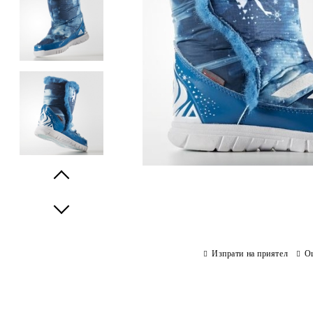
Prev
Next
Изпрати на приятел
О