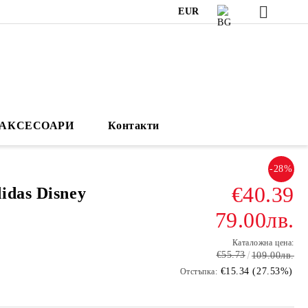
EUR
АКСЕСОАРИ
Контакти
-28%
€40.39
idas Disney
79.00лв.
Каталожна цена:
€55.73
109.00лв.
€15.34 (27.53%)
Отстъпка: