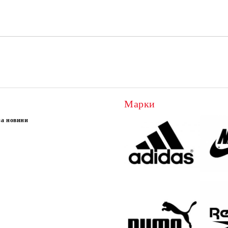
Ние ще се свържем с вас в рамки
Марки
за новини