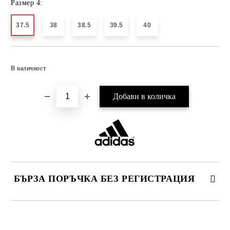
Размер 4:
37.5
38
38.5
39.5
40
Добави в желани
В наличност
БЪРЗА ПОРЪЧКА БЕЗ РЕГИСТРАЦИЯ
САМО ПОПЪЛНЕТЕ 2 ПОЛЕТА