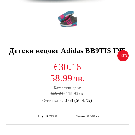
Детски кецове Adidas BB9TIS INF
-50%
€30.16
58.99лв.
Каталожна цена:
€60.84
118.99лв.
€30.68 (50.43%)
Отстъпка:
Код:
BB9958
Тегло:
0.500
кг