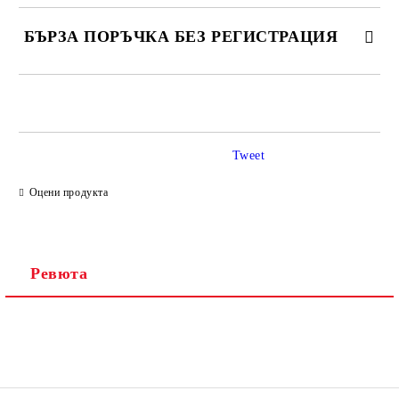
БЪРЗА ПОРЪЧКА БЕЗ РЕГИСТРАЦИЯ
САМО ПОПЪЛНЕТЕ 2 ПОЛЕТА
Tweet
Ние ще се свържем с вас в рамките на работния ден.
Оцени продукта
Ревюта