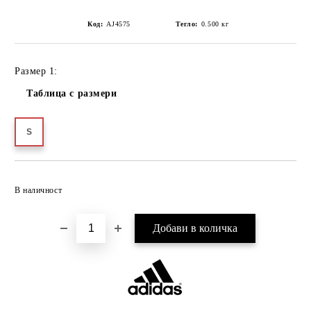
Код:
AJ4575
Тегло:
0.500
кг
Размер 1:
Таблица с размери
S
Добави в желани
В наличност