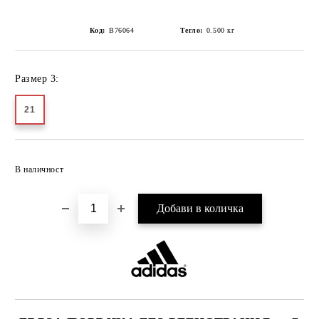
Код:
B76064
Тегло:
0.500
кг
Размер 3:
21
Добави в желани
В наличност