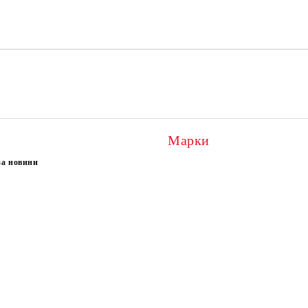
Ние ще се свържем с вас в рамки
Марки
за новини