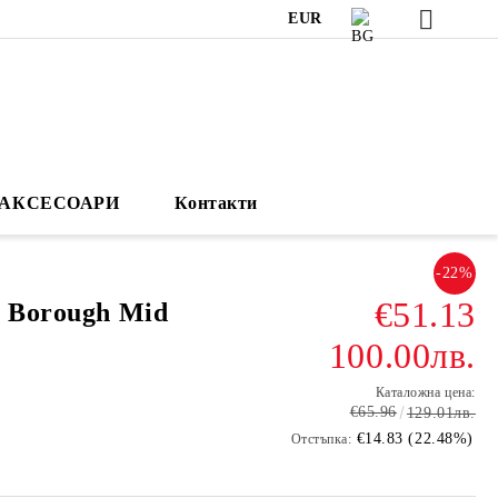
EUR
АКСЕСОАРИ
Контакти
-22%
€51.13
t Borough Mid
100.00лв.
Каталожна цена:
€65.96
129.01лв.
€14.83 (22.48%)
Отстъпка: