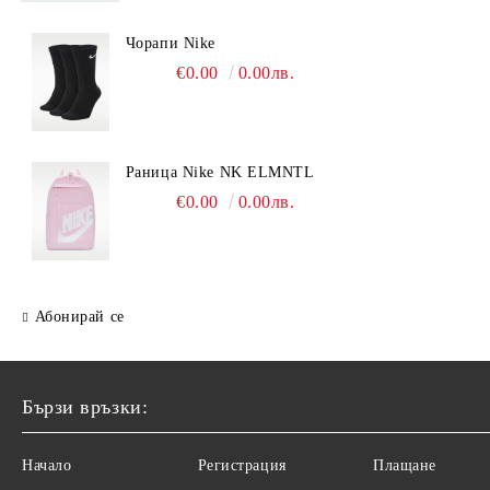
Чорапи Nike
€0.00
0.00лв.
Раница Nike NK ELMNTL
€0.00
0.00лв.
Абонирай се
Бързи връзки:
Начало
Регистрация
Плащане