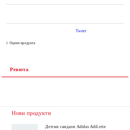
САМО ПОПЪЛНЕТЕ 2 ПОЛЕТА
Tweet
Ние ще се свържем с вас в рамките на работния ден.
Оцени продукта
Ревюта
Нови продукти
Детски сандали Adidas AdiLette