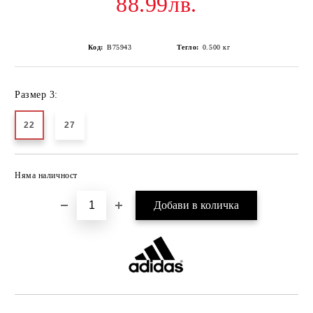
88.99лв.
Код:
B75943
Тегло:
0.500
кг
Размер 3:
22
27
Няма наличност
Добави в желани