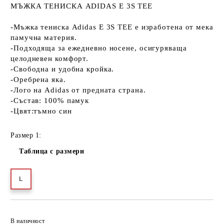
МЪЖКА ТЕНИСКА ADIDAS E 3S TEE
-Мъжка тениска Adidas E 3S TEE е изработена от мека
памучна материя.
-Подходяща за ежедневно носене, осигуряваща
целодневен комфорт.
-Свободна и удобна кройка.
-Оребрена яка.
-Лого на Adidas от предната страна.
-Състав: 100% памук
-Цвят:тъмно син
Размер 1:
Таблица с размери
L
Добави в желани
В наличност