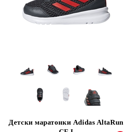
Детски маратонки Adidas AltaRun
CF I