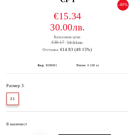
-49%
€15.34
30.00лв.
Каталожна цена:
€30.17
59.01лв.
€14.83 (49.15%)
Отстъпка:
Код:
BD8001
Тегло:
0.500
кг
Размер 3:
21
Добави в желани
В наличност