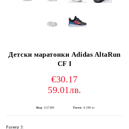
Детски маратонки Adidas AltaRun
CF I
€30.17
59.01лв.
Код:
G27280
Тегло:
0.500
кг
Размер 3: