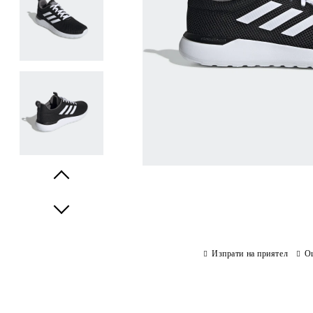
Prev
Next
Изпрати на приятел
О