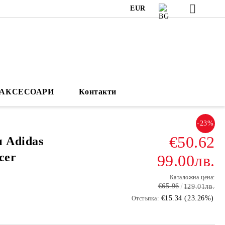
EUR
АКСЕСОАРИ
Контакти
-23%
€50.62
 Adidas
cer
99.00лв.
Каталожна цена:
€65.96
129.01лв.
€15.34 (23.26%)
Отстъпка: