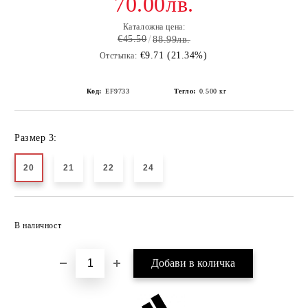
70.00лв.
Каталожна цена:
€45.50
88.99лв.
€9.71 (21.34%)
Отстъпка:
Код:
EF9733
Тегло:
0.500
кг
Размер 3:
20
21
22
24
Добави в желани
В наличност