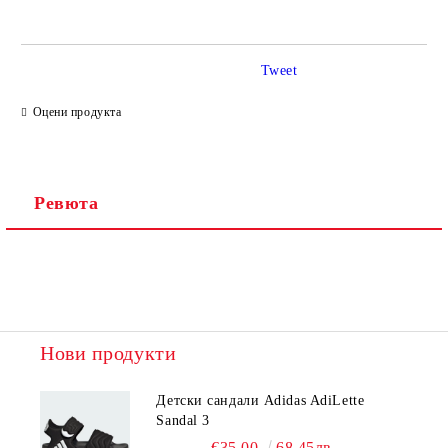
Tweet
Ние ще се свържем с вас в рамките на работния ден.
Оцени продукта
Ревюта
Нови продукти
Детски сандали Adidas AdiLette
Sandal 3
€35.00
68.45лв.