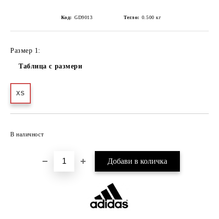
Код:
GD9013
Тегло:
0.500
кг
Размер 1:
Таблица с размери
XS
Добави в желани
В наличност