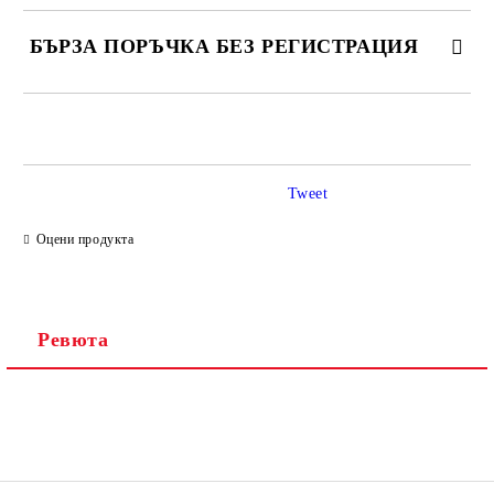
БЪРЗА ПОРЪЧКА БЕЗ РЕГИСТРАЦИЯ
САМО ПОПЪЛНЕТЕ 2 ПОЛЕТА
Tweet
Ние ще се свържем с вас в рамките на работния ден.
Оцени продукта
Ревюта