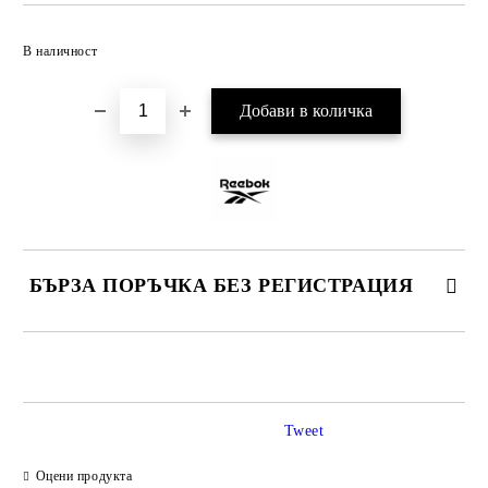
Добави в желани
В наличност
БЪРЗА ПОРЪЧКА БЕЗ РЕГИСТРАЦИЯ
САМО ПОПЪЛНЕТЕ 2 ПОЛЕТА
Tweet
Ние ще се свържем с вас в рамките на работния ден.
Оцени продукта