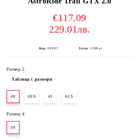
AstroRide Trail GTX 2.0
€117.09
229.01лв.
Код:
EF4157
Тегло:
1.000
кг
Размер 2:
Таблица с размери
40
40.5
41
42.5
Размер 4:
39