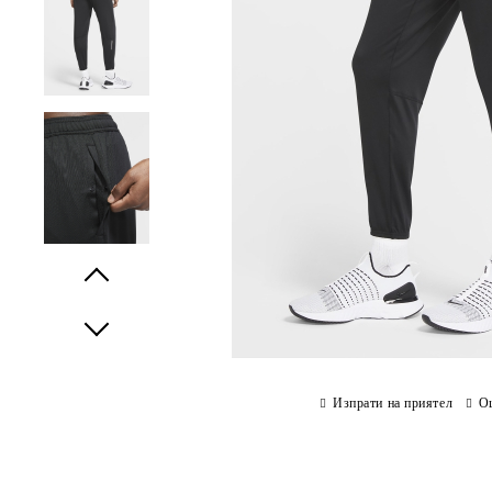
Prev
Next
Изпрати на приятел
О