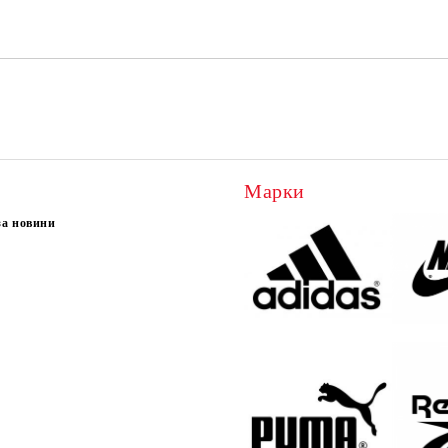
Марки
за новини