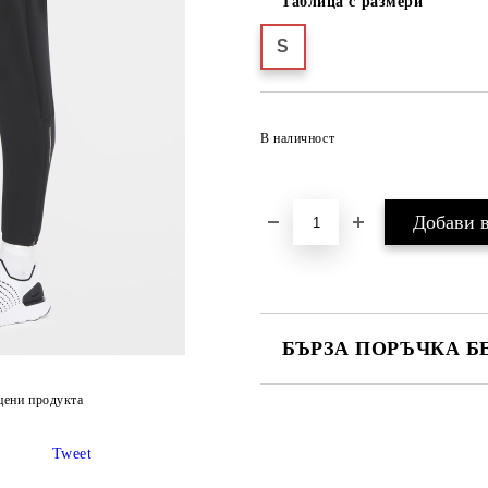
Таблица с размери
S
В наличност
БЪРЗА ПОРЪЧКА Б
САМО ПОПЪЛНЕТЕ 2 ПОЛЕТА
цени продукта
Tweet
Ние ще се свържем с вас в рамки