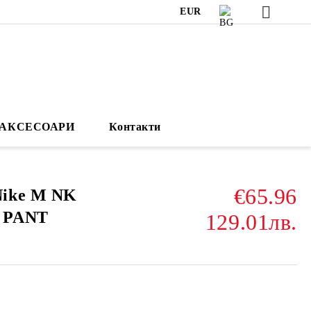
EUR
АКСЕСОАРИ
Контакти
€65.96
ike M NK
 PANT
129.01лв.