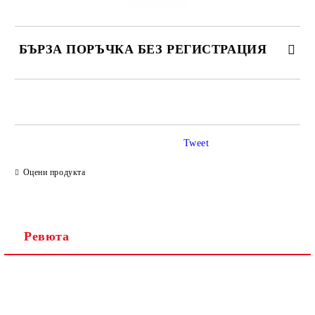
БЪРЗА ПОРЪЧКА БЕЗ РЕГИСТРАЦИЯ
САМО ПОПЪЛНЕТЕ 2 ПОЛЕТА
Tweet
Ние ще се свържем с вас в рамките на работния ден.
Оцени продукта
Ревюта