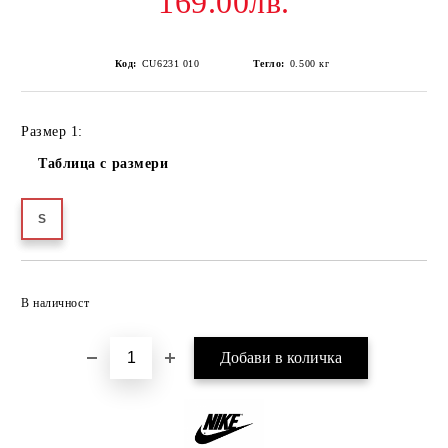
169.00лв.
Код:
CU6231 010
Тегло:
0.500
кг
Размер 1:
Таблица с размери
S
Добави в желани
В наличност