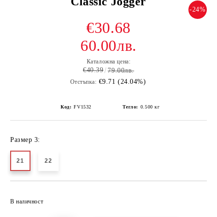
Classic Jogger
-24%
€30.68
60.00лв.
Каталожна цена:
€40.39
79.00лв.
€9.71 (24.04%)
Отстъпка:
Код:
FV1532
Тегло:
0.500
кг
Размер 3:
21
22
Добави в желани
В наличност