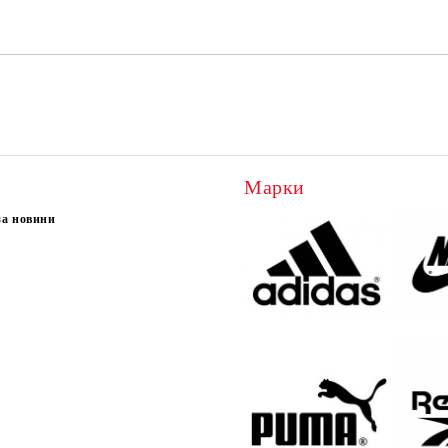
Марки
за новини