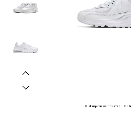
Prev
Next
Изпрати на приятел
О