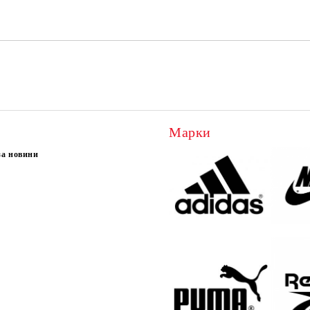
Марки
за новини