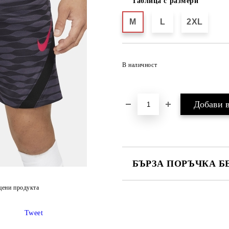
Таблица с размери
M
L
2XL
В наличност
БЪРЗА ПОРЪЧКА Б
САМО ПОПЪЛНЕТЕ 2 ПОЛЕТА
цени продукта
Tweet
Ние ще се свържем с вас в рамки