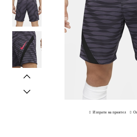
Prev
Next
Изпрати на приятел
О