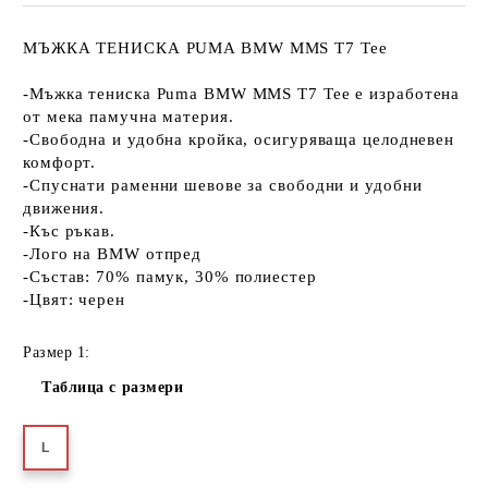
МЪЖКА ТЕНИСКА PUMA BMW MMS T7 Tee
-Мъжка тениска Puma BMW MMS T7 Tee е изработена
от мека памучна материя.
-Свободна и удобна кройка, осигуряваща целодневен
комфорт.
-Спуснати раменни шевове за свободни и удобни
движения.
-Къс ръкав.
-Лого на BMW отпред
-Състав: 70% памук, 30% полиестер
-Цвят: черен
Размер 1:
Таблица с размери
L