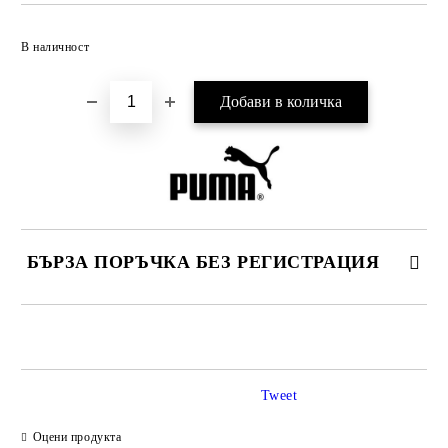
Добави в желани
В наличност
БЪРЗА ПОРЪЧКА БЕЗ РЕГИСТРАЦИЯ
САМО ПОПЪЛНЕТЕ 2 ПОЛЕТА
Tweet
Ние ще се свържем с вас в рамките на работния ден.
Оцени продукта