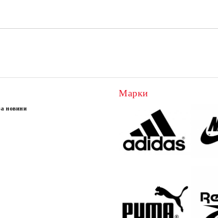
Марки
за новини