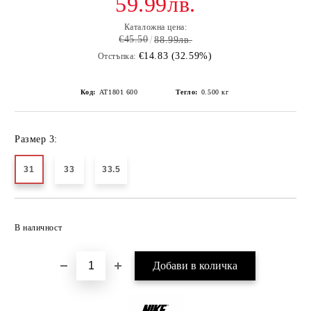
59.99лв.
Каталожна цена:
€45.50
88.99лв.
€14.83 (32.59%)
Отстъпка:
Код:
AT1801 600
Тегло:
0.500
кг
Размер 3:
31
33
33.5
Добави в желани
В наличност