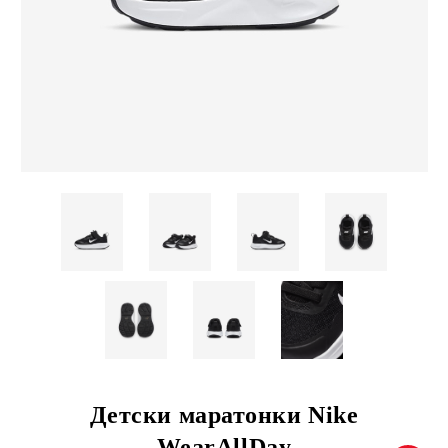
Детски маратонки Nike
WearAllDay