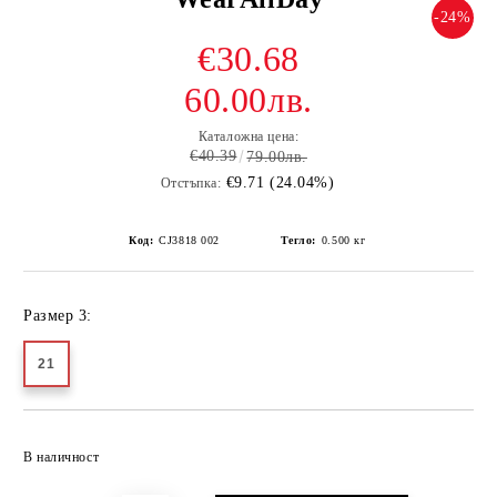
-24%
€30.68
60.00лв.
Каталожна цена:
€40.39
79.00лв.
€9.71 (24.04%)
Отстъпка:
Код:
CJ3818 002
Тегло:
0.500
кг
Размер 3:
21
Добави в желани
В наличност