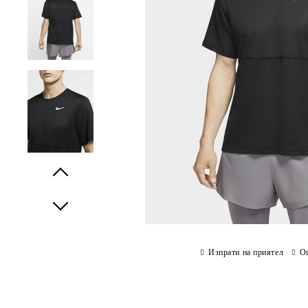
Prev
Next
Изпрати на приятел
О