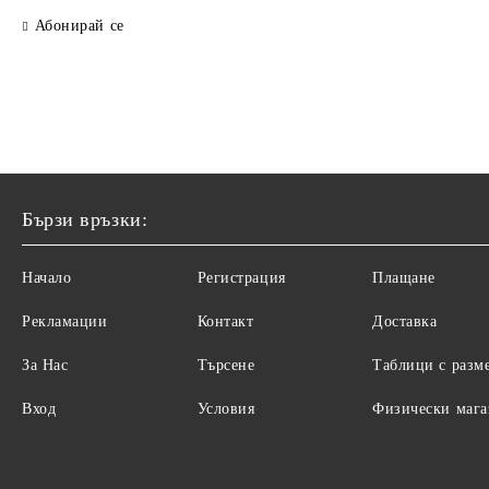
Абонирай се
Бързи връзки:
Начало
Регистрация
Плащане
Рекламации
Контакт
Доставка
За Нас
Търсене
Таблици с разм
Вход
Условия
Физически маг