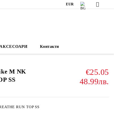
EUR
АКСЕСОАРИ
Контакти
€25.05
ike M NK
OP SS
48.99лв.
EATHE RUN TOP SS