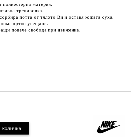
а полиестерна материя.
нзивна тренировка.
бсорбира потта от тялото Ви и оставя кожата суха.
и комфортно усещане.
ващи повече свобода при движение.
Добави в желани