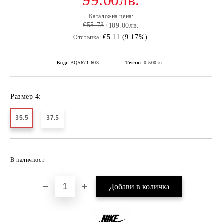
99.00лв.
Каталожна цена:
€55.73
109.00лв.
€5.11 (9.17%)
Отстъпка:
Код:
BQ5671 603
Тегло:
0.500
кг
Размер 4:
35.5
37.5
Добави в желани
В наличност