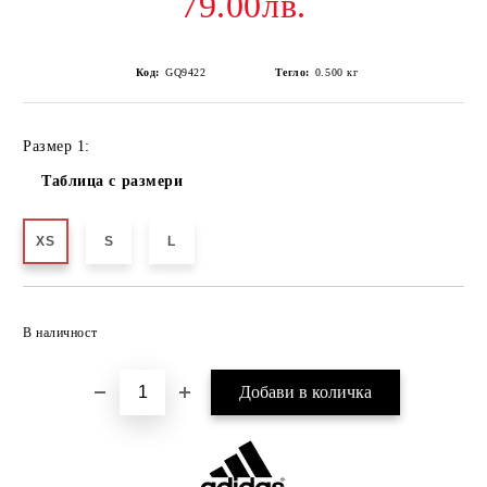
79.00лв.
Код:
GQ9422
Тегло:
0.500
кг
Размер 1:
Таблица с размери
XS
S
L
Добави в желани
В наличност