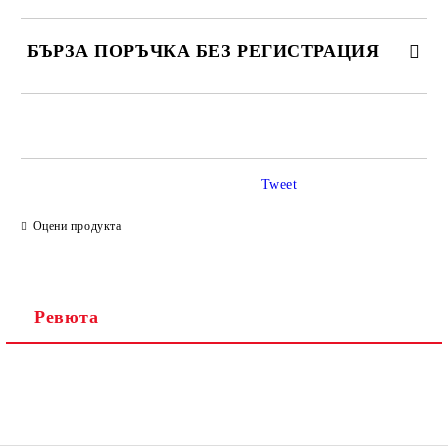
БЪРЗА ПОРЪЧКА БЕЗ РЕГИСТРАЦИЯ
САМО ПОПЪЛНЕТЕ 2 ПОЛЕТА
Tweet
Ние ще се свържем с вас в рамките на работния ден.
Оцени продукта
Ревюта