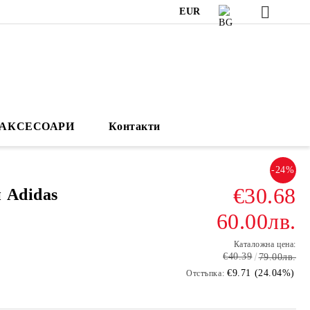
EUR
АКСЕСОАРИ
Контакти
-24%
€30.68
 Adidas
60.00лв.
Каталожна цена:
€40.39
79.00лв.
€9.71 (24.04%)
Отстъпка: