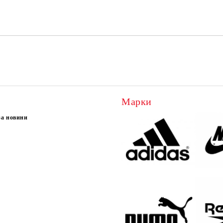
Ние ще се свържем с вас в рамки
Марки
за новини