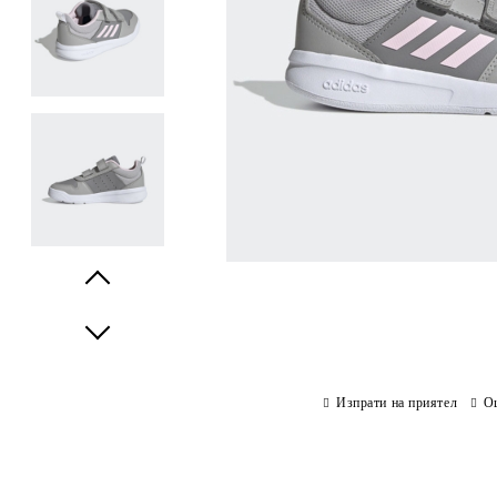
Prev
Next
Изпрати на приятел
О