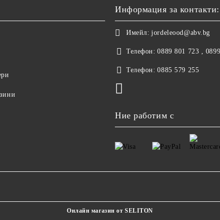
Информация за контакти:
Имейл:
jordeleood@abv.bg
Телефон:
0889 801 723 , 089
Телефон:
0885 579 255
ери
азини
Ние работим с
Онлайн магазин от SELITON