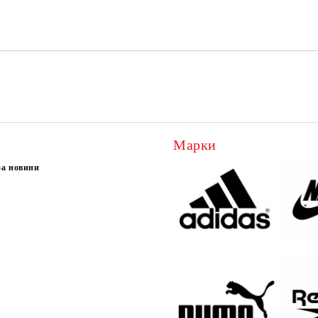
Ние ще се свържем с вас в рамки
Марки
за новини