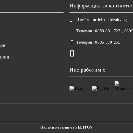
Информация за контакти:
Имейл:
jordeleood@abv.bg
Телефон:
0889 801 723 , 089
Телефон:
0885 579 255
ери
азини
Ние работим с
Онлайн магазин от SELITON