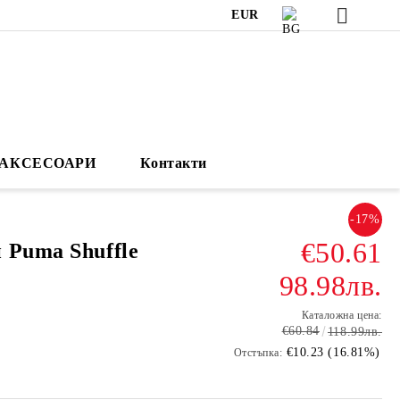
EUR
АКСЕСОАРИ
Контакти
-17%
€50.61
 Puma Shuffle
98.98лв.
Каталожна цена:
€60.84
118.99лв.
€10.23 (16.81%)
Отстъпка: