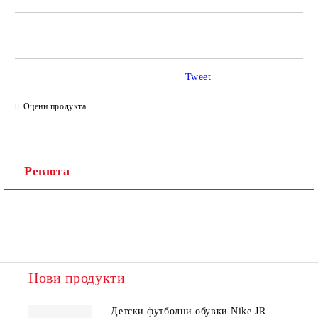
САМО ПОПЪЛНЕТЕ 2 ПОЛЕТА
Tweet
Ние ще се свържем с вас в рамките на работния ден.
Оцени продукта
Ревюта
Нови продукти
Детски футболни обувки Nike JR