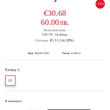
-14%
€30.68
60.00лв.
Каталожна цена:
€35.79
70.00лв.
€5.11 (14.28%)
Отстъпка:
Код:
BQ5673 602
Тегло:
0.500
кг
Размер 3:
22
Добави в желани
В наличност